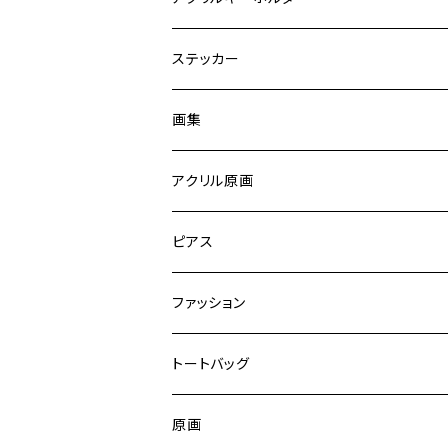
ステッカー
画集
イラスト
アクリル原画
原画
ピアス
ハンドメイド
ファッション
Tシャツ
トートバッグ
原画