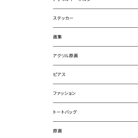
ステッカー
画集
イラスト
アクリル原画
原画
ピアス
ハンドメイド
ファッション
Tシャツ
トートバッグ
原画