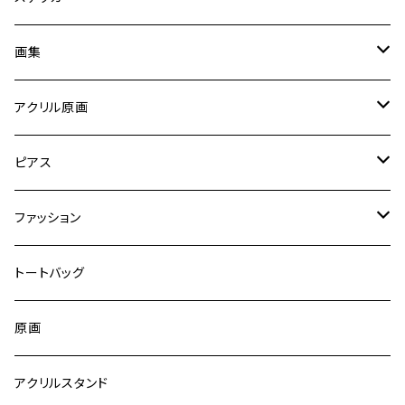
画集
イラスト
アクリル原画
原画
ピアス
ハンドメイド
ファッション
Tシャツ
トートバッグ
原画
アクリルスタンド